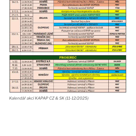
Kalendář akcí KAPAP CZ & SK (11-12/2025)
PUBLIKOVÁNO
3.10.2025
DOBŘÍŠ: Kurz sebeobrany žen 2025