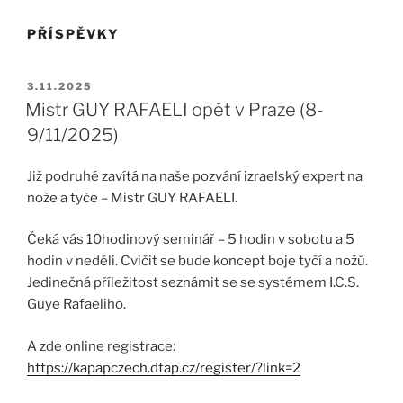
PŘÍSPĚVKY
PUBLIKOVÁNO
3.11.2025
Mistr GUY RAFAELI opět v Praze (8-
9/11/2025)
Již podruhé zavítá na naše pozvání izraelský expert na
nože a tyče – Mistr GUY RAFAELI.
Čeká vás 10hodinový seminář – 5 hodin v sobotu a 5
hodin v neděli. Cvičit se bude koncept boje tyčí a nožů.
Jedinečná příležitost seznámit se se systémem I.C.S.
Guye Rafaeliho.
A zde online registrace:
https://kapapczech.dtap.cz/register/?link=2